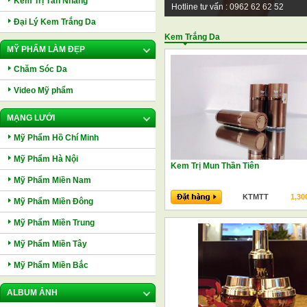
Kem Trị Tàn Nhang
Hotline tư vấn : 0962 62 62 52
Đại Lý Kem Trắng Da
Kem Trắng Da
MỸ PHẨM LÀM ĐẸP
Chăm Sóc Da
Video Mỹ phẩm
MẠNG LƯỚI
Mỹ Phẩm Hồ Chí Minh
Mỹ Phẩm Hà Nội
Kem Trị Mun Thần Tiên
Mỹ Phẩm Miền Nam
KTMTT
1,30
Mỹ Phẩm Miền Đông
Mỹ Phẩm Miền Trung
Mỹ Phẩm Miền Tây
Mỹ Phẩm Miền Bắc
ALBUM ẢNH