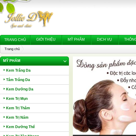
GIỚI THIỆU
MỸ PHẨM
DỊCH VỤ
THÔNG
TRANG CHỦ
Trang chủ
MỸ PHẨM
Kem Trắng Da
Tắm Trắng Da
Kem Dưỡng Da
Kem Trị Mụn
Kem Trị Thâm
Kem Trị Nám
Kem Dưỡng Thể