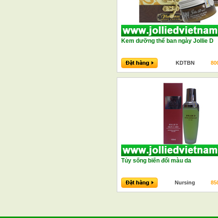
Kem dưỡng thể ban ngày Jollie D
KDTBN
80
Tủy sống biến đổi màu da
Nursing
85