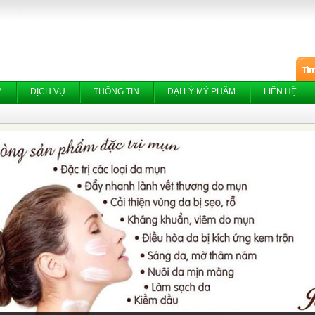
M
DỊCH VỤ
THÔNG TIN
ĐẠI LÝ MỸ PHẨM
LIÊN HỆ