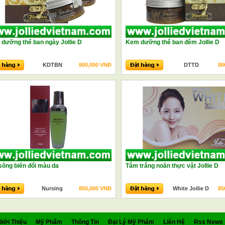
dưỡng thể ban ngày Jollie D
Kem dưỡng thể ban đêm Jollie D
KDTBN
800,000 VNĐ
DTTD
80
sống biến đổi màu da
Tắm trắng noãn thực vật Jollie D
Nursing
850,000 VNĐ
White Jollie D
85
Giới Thiệu
Mỹ Phẩm
Thông Tin
Đại Lý Mỹ Phẩm
Liên Hệ
Rss News