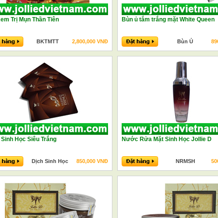
em Trị Mụn Thần Tiên
Bùn ủ tắm trắng mặt White Queen
BKTMTT
2,800,000 VNĐ
Bùn Ủ
89
 Sinh Học Siêu Trắng
Nước Rửa Mặt Sinh Học Jollie D
Dịch Sinh Học
850,000 VNĐ
NRMSH
50