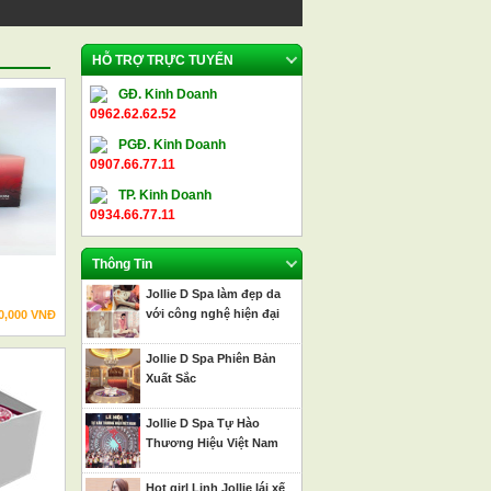
HỖ TRỢ TRỰC TUYẾN
GĐ. Kinh Doanh
0962.62.62.52
PGĐ. Kinh Doanh
0907.66.77.11
TP. Kinh Doanh
0934.66.77.11
Thông Tin
Jollie D Spa làm đẹp da
với công nghệ hiện đại
0,000 VNĐ
Jollie D Spa Phiên Bản
Xuất Sắc
Jollie D Spa Tự Hào
Thương Hiệu Việt Nam
Hot girl Linh Jollie lái xế