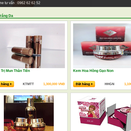
ine tư vấn : 0962 62 62 52
rắng Da
Trị Mun Thần Tiên
Kem Hoa Hồng Gạo Non
KTMTT
1,300,000 VNĐ
HHGN
1,10