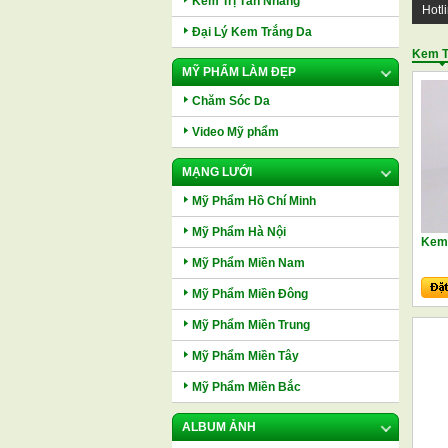
Kem Trị Tàn Nhang
Hotl
Đại Lý Kem Trắng Da
Kem T
MỸ PHẨM LÀM ĐẸP
Chăm Sóc Da
Video Mỹ phẩm
MẠNG LƯỚI
Mỹ Phẩm Hồ Chí Minh
Mỹ Phẩm Hà Nội
Kem 
Mỹ Phẩm Miền Nam
Mỹ Phẩm Miền Đông
Mỹ Phẩm Miền Trung
Mỹ Phẩm Miền Tây
Mỹ Phẩm Miền Bắc
ALBUM ẢNH