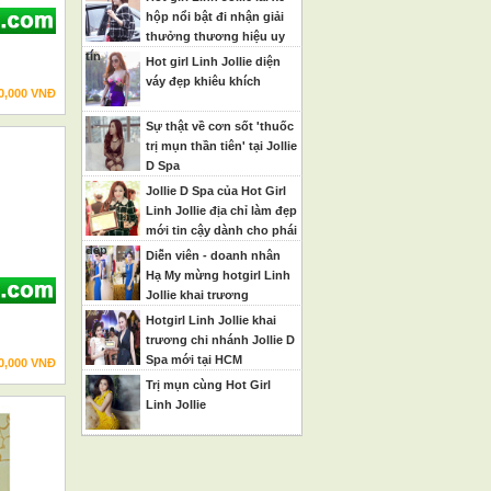
hộp nổi bật đi nhận giải
thưởng thương hiệu uy
tín
Hot girl Linh Jollie diện
váy đẹp khiêu khích
0,000 VNĐ
Sự thật về cơn sốt 'thuốc
trị mụn thần tiên' tại Jollie
D Spa
Jollie D Spa của Hot Girl
Linh Jollie địa chỉ làm đẹp
mới tin cậy dành cho phái
đẹp
Diễn viên - doanh nhân
Hạ My mừng hotgirl Linh
Jollie khai trương
Hotgirl Linh Jollie khai
trương chi nhánh Jollie D
Spa mới tại HCM
0,000 VNĐ
Trị mụn cùng Hot Girl
Linh Jollie