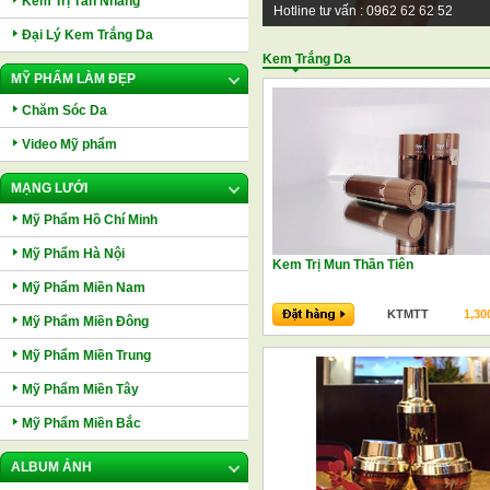
Kem Trị Tàn Nhang
Hotline tư vấn : 0962 62 62 52
Đại Lý Kem Trắng Da
Kem Trắng Da
MỸ PHẨM LÀM ĐẸP
Chăm Sóc Da
Video Mỹ phẩm
MẠNG LƯỚI
Mỹ Phẩm Hồ Chí Minh
Mỹ Phẩm Hà Nội
Kem Trị Mun Thần Tiên
Mỹ Phẩm Miền Nam
KTMTT
1,30
Mỹ Phẩm Miền Đông
Mỹ Phẩm Miền Trung
Mỹ Phẩm Miền Tây
Mỹ Phẩm Miền Bắc
ALBUM ẢNH