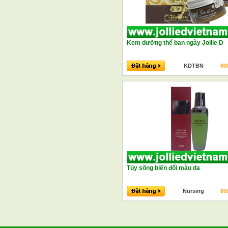
Kem dưỡng thể ban ngày Jollie D
KDTBN
80
Tủy sống biến đổi màu da
Nursing
85