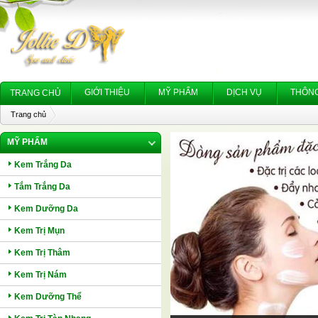
GIỚI THIỆU
MỸ PHẨM
DỊCH VỤ
THÔNG
TRANG CHỦ
Trang chủ
MỸ PHẨM
Kem Trắng Da
Tắm Trắng Da
Kem Dưỡng Da
Kem Trị Mụn
Kem Trị Thâm
Kem Trị Nám
Kem Dưỡng Thể